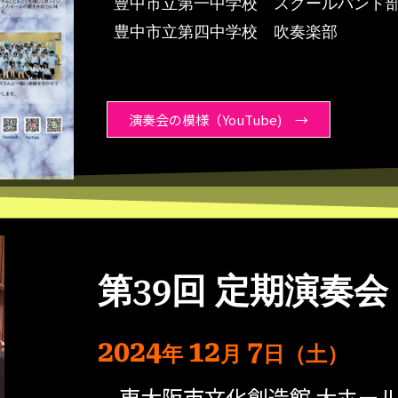
豊中市立第一中学校 スクールバンド
豊中市立第四中学校 吹奏楽部
演奏会の模様（YouTube) →
第39回 定期演奏会
2024
12
7
年
月
日（土）
東大阪市文化創造館 大ホー