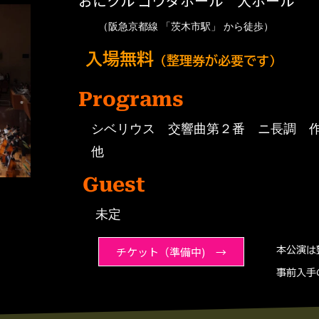
おにクル ゴウダホール 大ホール
（阪急京都線 「茨木市駅」 から徒歩）
入場無料
（整理券が必要です）
Programs
シベリウス 交響曲第２番 ニ長調 
他
Guest
未定
チケット（準備中) →
本公演は
事前入手