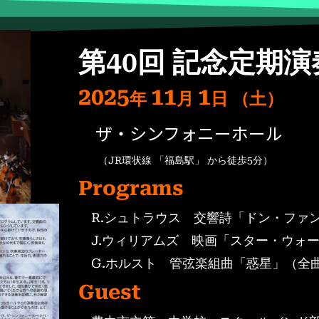
第40回 記念定期演
2025
11
1
年
月
日
（土）
ザ・シンフォニーホール
（JR環状線 「福島駅」 から徒歩5分）
Programs
R.シュトラウス 交響詩「ドン・ファ
J.ウィリアムズ 映画「スター・ウォ
G.ホルスト 管弦楽組曲「惑星」（全
Guest