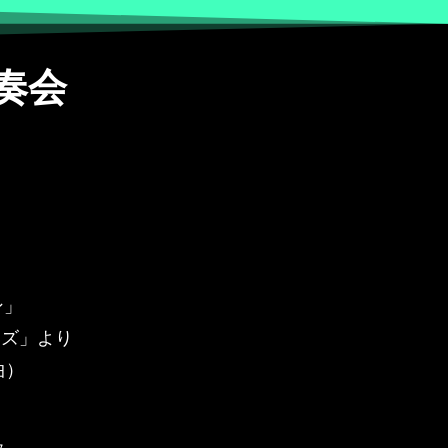
奏会
ン」
ーズ」より
曲）