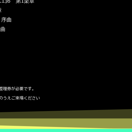
36 第1楽章
章
」序曲
序曲
」
整理券が必要です。
のうえご来場ください