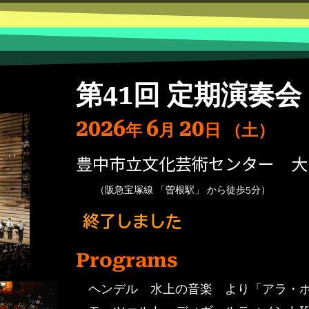
第41回 定期演奏会
2026
6
20
年
月
日
（土）
豊中市立文化芸術センター 大
（阪急宝塚線 「曽根駅」 から徒歩5分）
終了しました
Programs
ヘンデル 水上の音楽 より「アラ・ホ